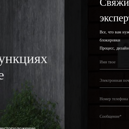
Свяжи
экспе
Все, что вам ну
блокировки
Процесс, дизайн
функциях
е
местоположение