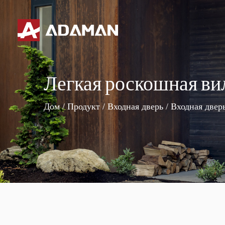
Не нашли продукт, который вам нравится?
Мы поможем вам найти совпадение одного быстро
Легкая роскошная ви
Дом
/
Продукт
/
Входная дверь
/
Входная двер