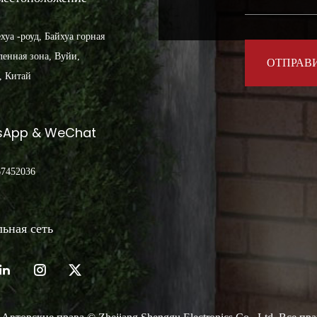
хуа -роуд, Байхуа горная
енная зона, Вуйи,
, Китай
sApp & WeChat
67452036
ьная сеть