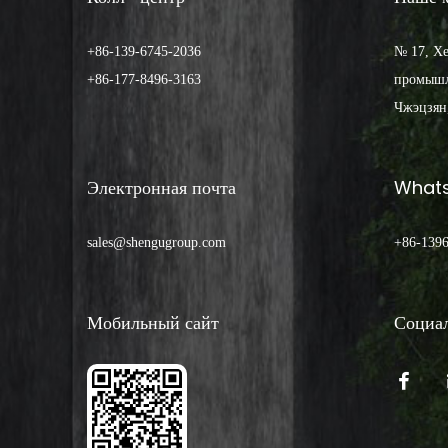
+86-139-6745-2036
№ 17, Хе
+86-177-8496-3163
промышл
Чжэцзян
Электронная почта
What
sales@shengugroup.com
+86-139
Мобильный сайт
Социал