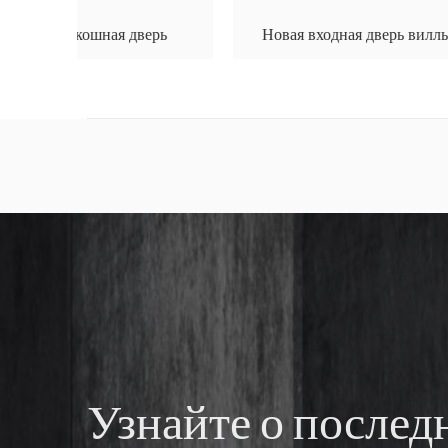
ерь
Новая входная дверь виллы в китайском стиле
Узнайте о послед